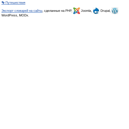
👣 Путешествия
Экспорт словарей на сайты
, сделанные на PHP,
Joomla,
Drupal,
WordPress, MODx.